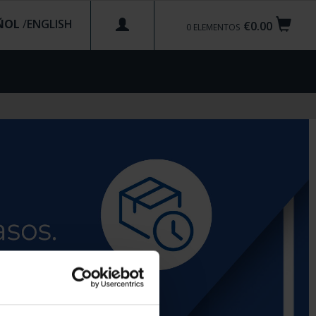
ÑOL
/
€0.00
0
ELEMENTOS