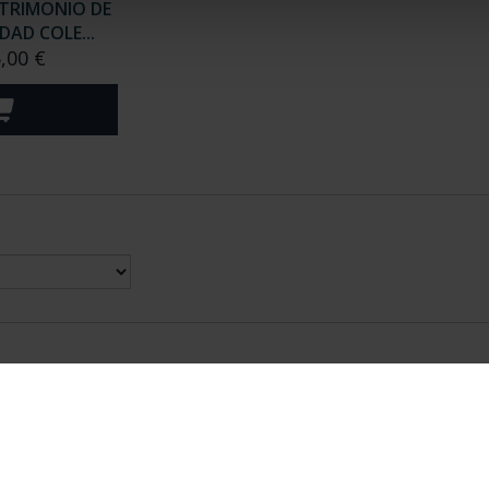
TRIMONIO DE
AD COLE...
,00 €
nes Legales
|
|
Ayuda
|