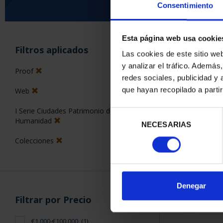
Consentimiento
Esta página web usa cookie
ORDENAR POR:
Filtros aplicados
Las cookies de este sitio we
y analizar el tráfico. Ademá
Proof
redes sociales, publicidad y
que hayan recopilado a parti
Web
1 Productos en
I Serie Ciudades Patrimonio de la
Selección
Humanidad
NECESARIAS
de
consentimiento
Colecciones
Denegar
Filtrar por Precio
€1.000-€100.000
(1)