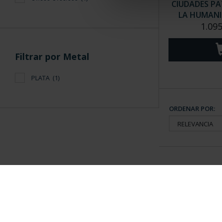
CIUDADES PA
LA HUMANID
1.095
Filtrar por Metal
PLATA
(1)
ORDENAR POR:
Información General
Contacto
|
Preguntas Frequentes (FAQs)
|
Aviso Legal
|
Condicio