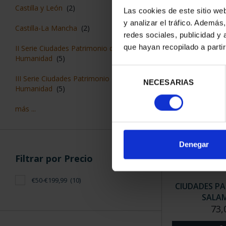
CIUDADES PAT
Castilla y León
(2)
Las cookies de este sitio we
CUE
y analizar el tráfico. Ademá
73,
Castilla-La Mancha
(2)
redes sociales, publicidad y
que hayan recopilado a parti
II Serie Ciudades Patrimonio de la
Humanidad
(5)
Selección
III Serie Ciudades Patrimonio de la
NECESARIAS
de
Humanidad
(5)
consentimiento
más ...
Denegar
Filtrar por Precio
€50-€199,99
(10)
CIUDADES PA
SALA
73,