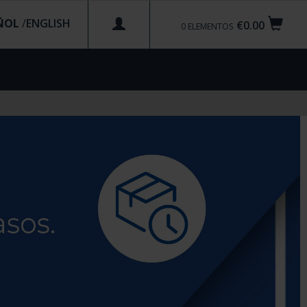
ÑOL
/
€0.00
0
ELEMENTOS