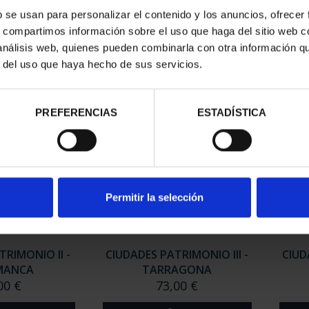
RIMONIO II -
CIUDADES PATRIMONIO II-
CIUD
b se usan para personalizar el contenido y los anuncios, ofrecer
NCA
IBIZA
s, compartimos información sobre el uso que haga del sitio web 
00 €
73,00 €
 análisis web, quienes pueden combinarla con otra información q
r del uso que haya hecho de sus servicios.
PREFERENCIAS
ESTADÍSTICA
Permitir la selección
TRIMONIO II -
CIUDADES PATRIMONIO III -
CIUD
MANCA
TARRAGONA
00 €
73,00 €