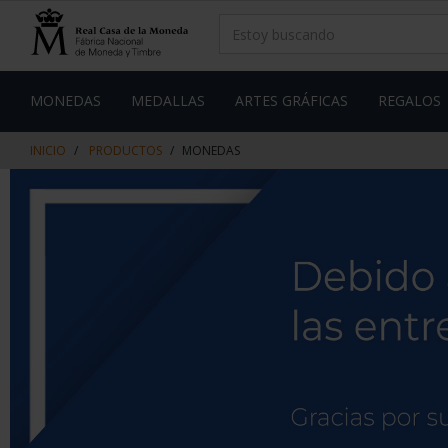
saltar
Saltar
al
al
contenido
men
de
navegacin
MONEDAS
MEDALLAS
ARTES GRÁFICAS
REGALOS
INICIO
PRODUCTOS
MONEDAS