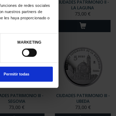
ADES PATRIMONIO II-
CIUDADES PATRIMONIO II -
 funciones de redes sociales
MÉRIDA
LA LAGUNA
con nuestros partners de
73,00 €
73,00 €
ue les haya proporcionado o
MARKETING
Permitir todas
ADES PATRIMONIO III -
CIUDADES PATRIMONIO III -
SEGOVIA
UBEDA
73,00 €
73,00 €