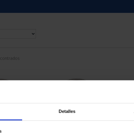
ncontrados
Detalles
s