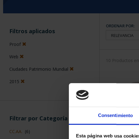
ORDENAR POR:
Filtros aplicados
Proof
Web
10 Productos e
Ciudades Patrimonio Mundial
2015
Consentimiento
Filtrar por Categoría
CC.AA.
(6)
Esta página web usa cookie