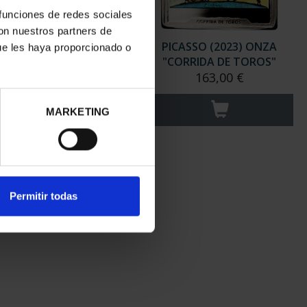
 funciones de redes sociales
con nuestros partners de
ASSO (2023) 50 EURO
PICASSO (2023) ONZA
ue les haya proporcionado o
UJER CON LOS BR...
"CORRIDA DE TOROS"
575,00 €
163,00 €
MARKETING
Permitir todas