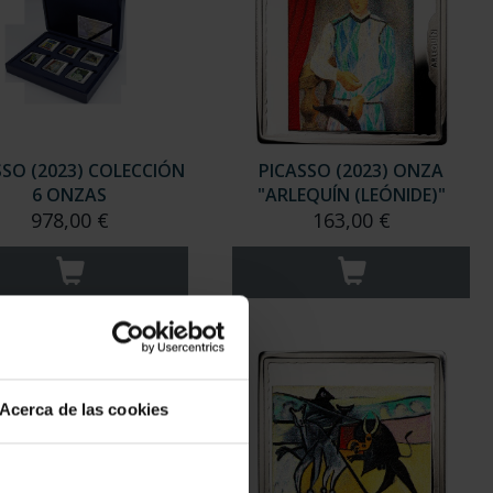
SSO (2023) COLECCIÓN
PICASSO (2023) ONZA
6 ONZAS
"ARLEQUÍN (LEÓNIDE)"
978,00 €
163,00 €
Acerca de las cookies