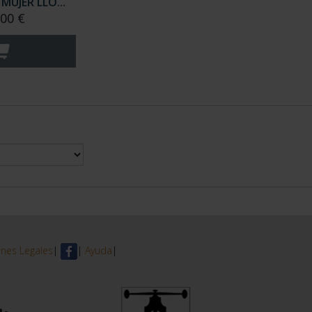
MUJER LLO...
,00 €
nes Legales
|
|
Ayuda
|