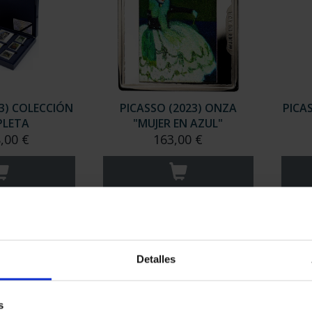
3) COLECCIÓN
PICASSO (2023) ONZA
PICA
LETA
"MUJER EN AZUL"
,00 €
163,00 €
Detalles
s