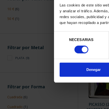
Las cookies de este sitio we
10 €
(6)
y analizar el tráfico. Ademá
PICASSO (20
redes sociales, publicidad y
50 €
(1)
ESPERA 
que hayan recopilado a parti
163
Selección
NECESARIAS
de
consentimiento
Filtrar por Metal
PLATA
(9)
Denegar
Filtrar por Forma
Cuadrada
(6)
PICASSO (
Cuadrado
(1)