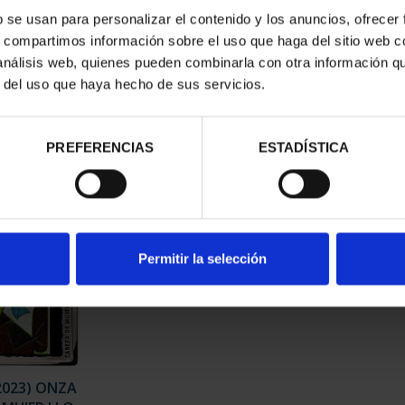
b se usan para personalizar el contenido y los anuncios, ofrecer
s, compartimos información sobre el uso que haga del sitio web 
23) ONZA "LA
PICASSO (2023) ONZA
PIC
 análisis web, quienes pueden combinarla con otra información q
(MARGOT)"
"JACQUELINE SENTADA"
"M
r del uso que haya hecho de sus servicios.
,00 €
163,00 €
PREFERENCIAS
ESTADÍSTICA
Permitir la selección
2023) ONZA