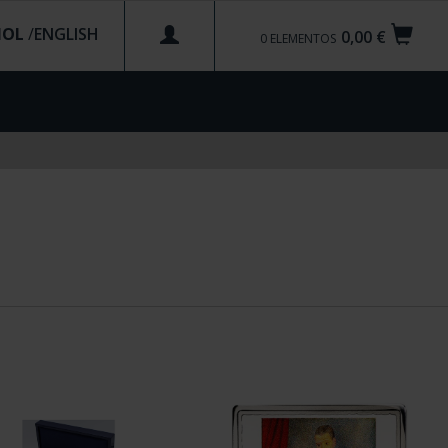
ÑOL
/
0,00 €
0
ELEMENTOS