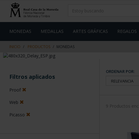
saltar
Saltar
al
al
contenido
men
de
navegacin
MONEDAS
MEDALLAS
ARTES GRÁFICAS
REGALOS
INICIO
PRODUCTOS
MONEDAS
ORDENAR POR:
Filtros aplicados
Proof
Web
9 Productos en
Picasso