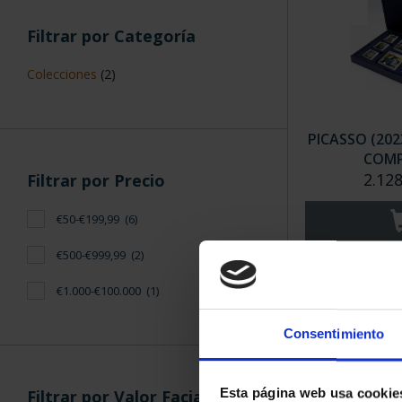
Filtrar por Categoría
Colecciones
(2)
PICASSO (202
COMP
2.128
Filtrar por Precio
€50-€199,99
(6)
€500-€999,99
(2)
€1.000-€100.000
(1)
Consentimiento
Esta página web usa cookie
Filtrar por Valor Facial