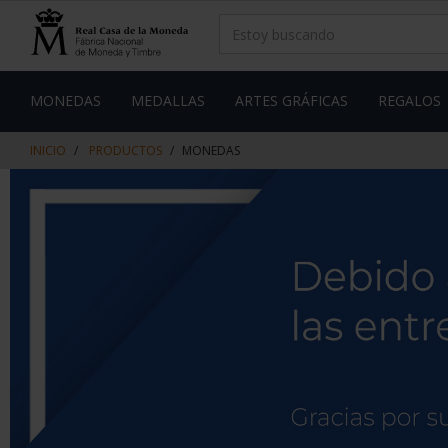
saltar
Saltar
al
al
contenido
men
de
navegacin
MONEDAS
MEDALLAS
ARTES GRÁFICAS
REGALOS
INICIO
PRODUCTOS
MONEDAS