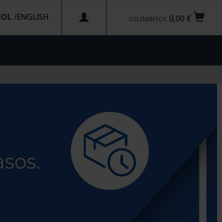
ÑOL
/
0,00 €
0
ELEMENTOS