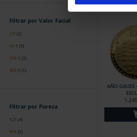
Filtrar por Valor Facial
2 €
(2)
10 €
(3)
100 €
(3)
400 €
(1)
AÑO GAUDÍ -
ESC
1.24
Filtrar por Pureza
925
(4)
999
(5)