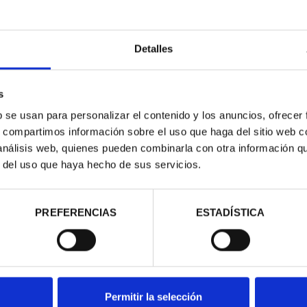
 EURO PROOF
EUROSET PROOF AÑO 2026
AÑO
LUSION ...
100,00 €
00 €
Detalles
s
b se usan para personalizar el contenido y los anuncios, ofrecer
s, compartimos información sobre el uso que haga del sitio web 
 análisis web, quienes pueden combinarla con otra información q
r del uso que haya hecho de sus servicios.
PREFERENCIAS
ESTADÍSTICA
 CASA MILÁ 8
AÑO GAUDÍ - SAGRADA
AÑ
ALES
FAMILIA 8 ESCUDOS
,00 €
4.280,00 €
Permitir la selección