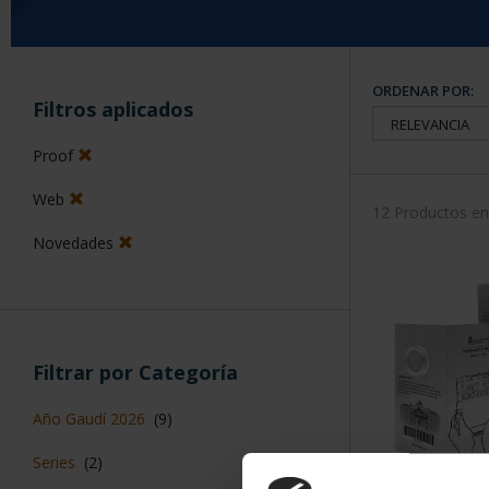
ORDENAR POR:
Filtros aplicados
Proof
Web
12 Productos e
Novedades
Filtrar por Categoría
Año Gaudí 2026
(9)
Series
(2)