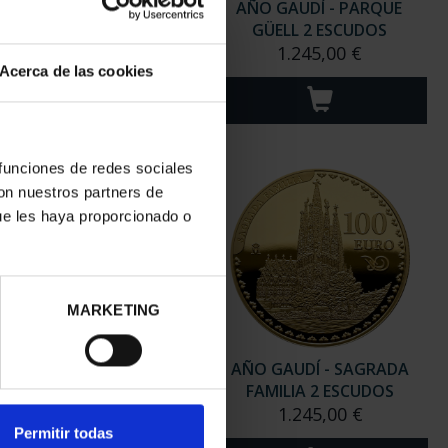
 GAUDÍ - COLECCIÓN
AÑO GAUDÍ - PARQUE
MONEDAS PLATA
GÜELL 2 ESCUDOS
420,00 €
1.245,00 €
Acerca de las cookies
 funciones de redes sociales
con nuestros partners de
ue les haya proporcionado o
MARKETING
O GAUDÍ - SAGRADA
AÑO GAUDÍ - SAGRADA
FAMILIA 8 REALES
FAMILIA 2 ESCUDOS
140,00 €
1.245,00 €
Permitir todas