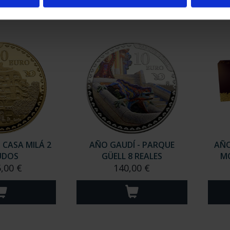
 CASA MILÁ 2
AÑO GAUDÍ - PARQUE
AÑO
UDOS
GÜELL 8 REALES
M
5,00 €
140,00 €