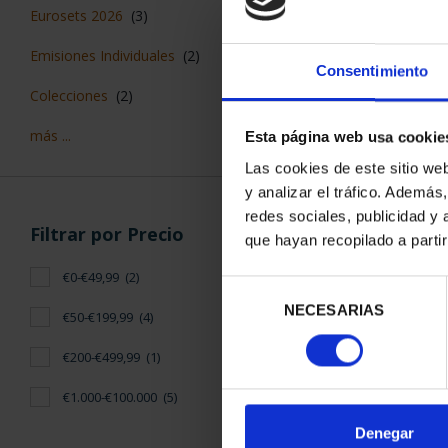
CARTERITA 2
Eurosets 2026
(3)
ART.49 INC
26,
Emisiones Individuales
(2)
Consentimiento
Colecciones
(2)
más ...
Esta página web usa cookie
Las cookies de este sitio we
y analizar el tráfico. Ademá
redes sociales, publicidad y
Filtrar por Precio
que hayan recopilado a parti
€0-€49,99
(2)
Selección
NECESARIAS
de
€50-€199,99
(4)
consentimiento
€200-€499,99
(1)
AÑO GAUDÍ -
RE
€1.000-€100.000
(5)
140
Denegar