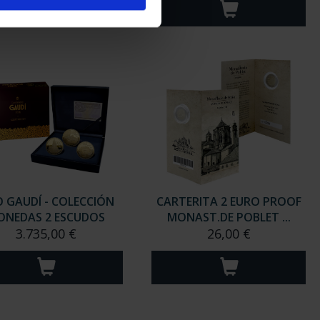
 GAUDÍ - COLECCIÓN
CARTERITA 2 EURO PROOF
ONEDAS 2 ESCUDOS
MONAST.DE POBLET ...
3.735,00 €
26,00 €