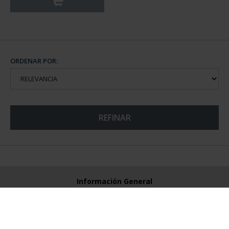
ORDENAR POR:
REFINAR
Información General
Contacto
Preguntas Frequentes (FAQs)
Aviso Legal