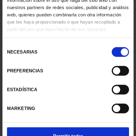
información sobre el uso que haga del sitio web con
nuestros partners de redes sociales, publicidad y análisis
web, quienes pueden combinarla con otra información
que les haya proporcionado o que hayan recopilado a
150 AÑOS DEL ESCUDO -
150 AÑOS DEL ESCUDO -
partir del uso que haya hecho de sus servicios.
MONEDA 1 ESCUDO
MONEDA 4 ESCUDOS
645,00 €
2.330,00 €
Selección
NECESARIAS
de
consentimiento
PREFERENCIAS
ESTADÍSTICA
MARKETING
150 AÑOS DEL ESCUDO -
150 AÑOS DEL ESCUDO -
Permitir todas