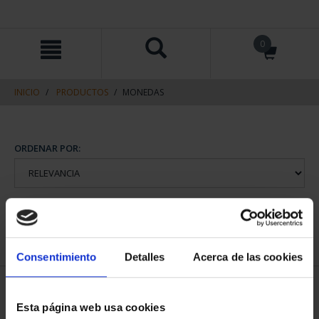
saltar
Saltar
0
al
al
contenido
men
de
navegacin
INICIO
PRODUCTOS
MONEDAS
ORDENAR POR:
REFINAR
Consentimiento
Detalles
Acerca de las cookies
2 Productos encontrados
Esta página web usa cookies