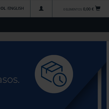
ÑOL
/
0,00 €
0
ELEMENTOS