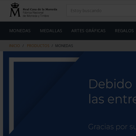
saltar
Saltar
al
al
contenido
men
de
navegacin
MONEDAS
MEDALLAS
ARTES GRÁFICAS
REGALOS
INICIO
PRODUCTOS
MONEDAS