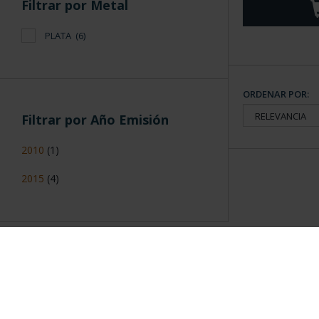
Filtrar por Metal
PLATA
(6)
ORDENAR POR:
Filtrar por Año Emisión
2010
(1)
2015
(4)
Información General
Contacto
|
Preguntas Frequentes (FAQs)
|
Aviso Legal
|
Condicio