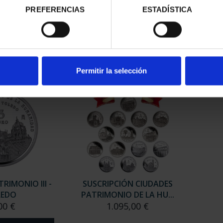
ESPAÑOLAS -
CIUDADES PATRIMONIO III -
CIUD
PREFERENCIAS
ESTADÍSTICA
ANTE
TARRAGONA
00 €
73,00 €
Permitir la selección
RIMONIO III -
SUSCRIPCIÓN CIUDADES
LEDO
PATRIMONIO DE LA HU...
00 €
1.095,00 €