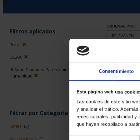
ORDENAR POR:
Filtros aplicados
Proof
CC.AA.
6 Productos en
III Serie Ciudades Patrimonio de la
Consentimiento
Humanidad
Esta página web usa cookie
Las cookies de este sitio we
y analizar el tráfico. Ademá
Filtrar por Categoría
redes sociales, publicidad y
que hayan recopilado a parti
Series
(5)
Suscripciones
(1)
Selección