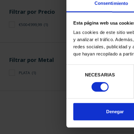
Consentimiento
Esta página web usa cookie
ORDENAR POR:
Filtros aplicados
Las cookies de este sitio we
y analizar el tráfico. Ademá
Proof
redes sociales, publicidad y
que hayan recopilado a parti
Proclamación Felipe VI
1 Productos en
50 €
Selección
NECESARIAS
de
consentimiento
Filtrar por Precio
Denegar
€500-€999,99
(1)