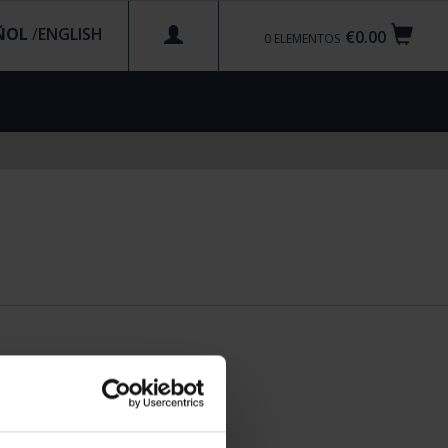
ÑOL
/
€0.00
0
ELEMENTOS