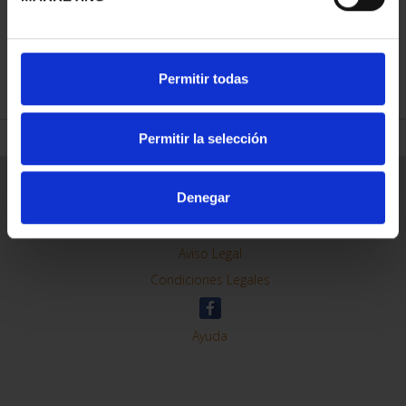
REFINAR
Permitir todas
Permitir la selección
Información General
Denegar
Contacto
Preguntas Frequentes (FAQs)
Aviso Legal
Condiciones Legales
Ayuda