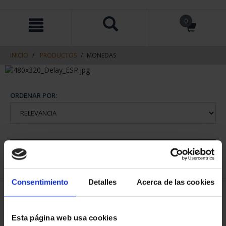
saltar
Saltar
0
al
al
contenido
men
de
navegacin
INICIO
PRODUCTOS
MONEDAS
ORDENAR POR:
REFINAR
Consentimiento
Detalles
Acerca de las cookies
1 Productos encontrados
Esta página web usa cookies