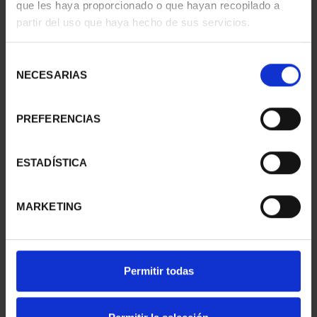
que les haya proporcionado o que hayan recopilado a
partir del uso que haya hecho de sus servicios.
MARGARITA SALAS
425 ANIV VELÁZQUEZ
Selección
(2024) 8 REALES
(2024) CINCUENTÍN
NECESARIAS
de
140,00 €
610,00 €
consentimiento
PREFERENCIAS
ESTADÍSTICA
MARKETING
Permitir todas
PROCLAMACIÓN FELIPE
PROCLAMACIÓN FELIPE