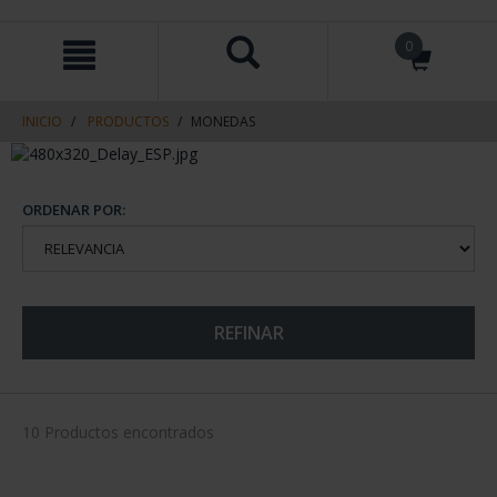
saltar
Saltar
0
al
al
contenido
men
de
navegacin
INICIO
PRODUCTOS
MONEDAS
ORDENAR POR:
REFINAR
10 Productos encontrados