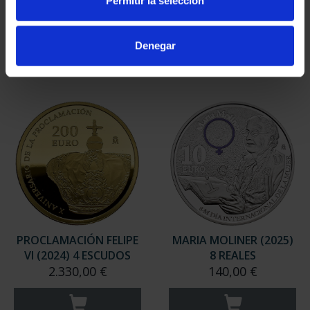
Permitir la selección
VI (2024) 8 REALES
VI (2024) CINCUENTÍN
140,00 €
610,00 €
Denegar
PROCLAMACIÓN FELIPE
MARIA MOLINER (2025)
VI (2024) 4 ESCUDOS
8 REALES
2.330,00 €
140,00 €