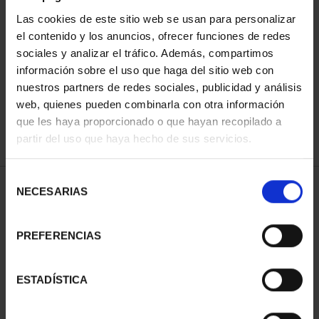
Las cookies de este sitio web se usan para personalizar
el contenido y los anuncios, ofrecer funciones de redes
ORDENAR POR:
sociales y analizar el tráfico. Además, compartimos
información sobre el uso que haga del sitio web con
nuestros partners de redes sociales, publicidad y análisis
web, quienes pueden combinarla con otra información
que les haya proporcionado o que hayan recopilado a
REFINAR
partir del uso que haya hecho de sus servicios.
Selección
2 Productos encontrados
NECESARIAS
de
consentimiento
PREFERENCIAS
ESTADÍSTICA