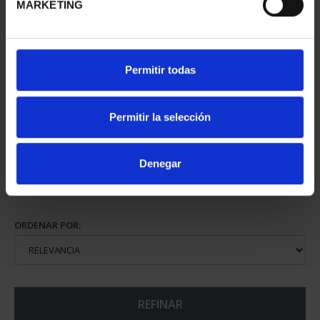
MARKETING
2 EURO PROOF
800 AÑOS CATEDRAL
Permitir todas
PATRIMONIO MUNDIAL
BURGOS (2021) 8
2023 CÁC...
REALES
23,00 €
140,00 €
Permitir la selección
Denegar
ORDENAR POR:
REFINAR