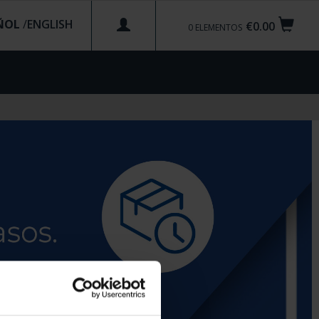
ÑOL
/
€0.00
0
ELEMENTOS