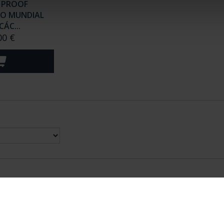
 PROOF
O MUNDIAL
CÁC...
00 €
nes Legales
|
|
Ayuda
|