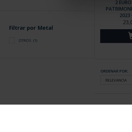
2 EURO
PATRIMONI
2023 
23,
Filtrar por Metal
OTROS
(1)
ORDENAR POR:
Información General
Contacto
|
Preguntas Frequentes (FAQs)
|
Aviso Legal
|
Condicio