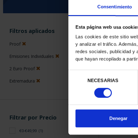
Consentimiento
ORDENAR POR:
Esta página web usa cookie
Filtros aplicados
Las cookies de este sitio we
Proof
y analizar el tráfico. Ademá
redes sociales, publicidad y
Emisiones Individuales
que hayan recopilado a parti
1 Productos en
2 Euro Proof
Selección
NECESARIAS
Extremadura
de
consentimiento
Filtrar por Precio
Denegar
€0-€49,99
(1)