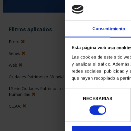
ORDENAR POR:
Filtros aplicados
Consentimiento
Proof
Esta página web usa cookie
Series
2 Productos en
Las cookies de este sitio we
y analizar el tráfico. Ademá
Web
redes sociales, publicidad y
Ciudades Patrimonio Mundial
que hayan recopilado a parti
I Serie Ciudades Patrimonio de la
Selección
Humanidad
NECESARIAS
de
consentimiento
CC.AA.