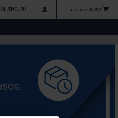
ÑOL
/
0,00 €
0
ELEMENTOS