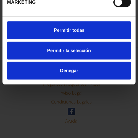
MARKETING
REFINAR
Permitir todas
Permitir la selección
Información General
Denegar
Contacto
Preguntas Frequentes (FAQs)
Aviso Legal
Condiciones Legales
Ayuda