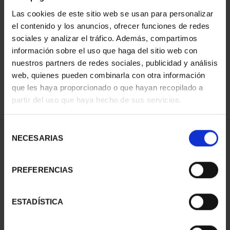
Las cookies de este sitio web se usan para personalizar
el contenido y los anuncios, ofrecer funciones de redes
ORDENAR POR:
sociales y analizar el tráfico. Además, compartimos
información sobre el uso que haga del sitio web con
nuestros partners de redes sociales, publicidad y análisis
web, quienes pueden combinarla con otra información
que les haya proporcionado o que hayan recopilado a
REFINAR
partir del uso que haya hecho de sus servicios.
Selección
1 Productos encontrados
NECESARIAS
de
consentimiento
PREFERENCIAS
ESTADÍSTICA