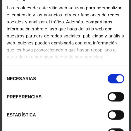
Las cookies de este sitio web se usan para personalizar
el contenido y los anuncios, ofrecer funciones de redes
ORDENAR POR:
sociales y analizar el tráfico. Además, compartimos
información sobre el uso que haga del sitio web con
nuestros partners de redes sociales, publicidad y análisis
web, quienes pueden combinarla con otra información
que les haya proporcionado o que hayan recopilado a
REFINAR
partir del uso que haya hecho de sus servicios.
Selección
1 Productos encontrados
NECESARIAS
de
consentimiento
PREFERENCIAS
ESTADÍSTICA