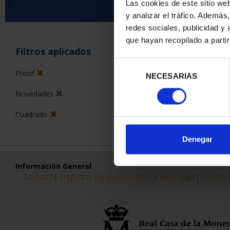
Las cookies de este sitio we
y analizar el tráfico. Ademá
0 Productos encon
redes sociales, publicidad y
que hayan recopilado a parti
Filtros aplicados
Selección
Proof
NECESARIAS
de
consentimiento
Novedades
Cuadrado
Denegar
Información General
Contacto
|
Preguntas Frequentes (FAQs)
|
Aviso Legal
|
Condicio