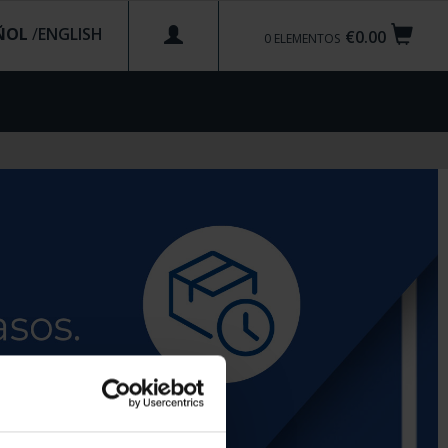
ÑOL
/
€0.00
0
ELEMENTOS