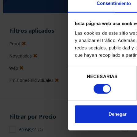
Consentimiento
Esta página web usa cookie
ORDENAR POR:
Filtros aplicados
Las cookies de este sitio we
y analizar el tráfico. Ademá
Proof
redes sociales, publicidad y
que hayan recopilado a parti
Novedades
2 Productos en
Web
Selección
NECESARIAS
de
Emisiones Individuales
consentimiento
Denegar
Filtrar por Precio
€0-€49,99
(2)