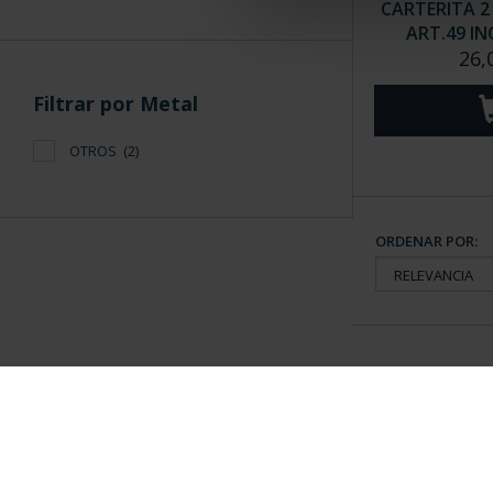
CARTERITA 2
ART.49 INC
26,
Filtrar por Metal
OTROS
(2)
ORDENAR POR:
Información General
Contacto
|
Preguntas Frequentes (FAQs)
|
Aviso Legal
|
Condicio