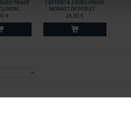
 EURO PROOF
CARTERITA 2 EURO PROOF
LUSION ...
MONAST.DE POBLET ...
00 €
26,00 €
nes Legales
|
|
Ayuda
|