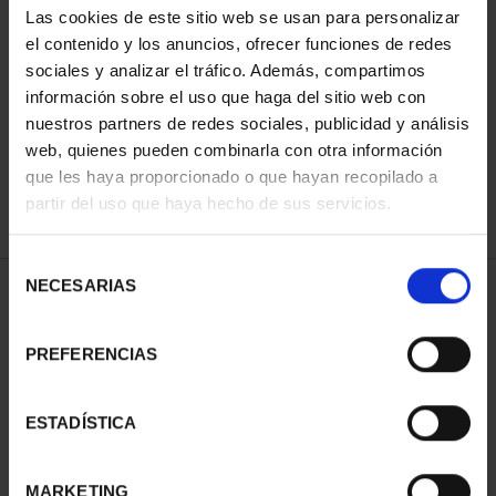
Las cookies de este sitio web se usan para personalizar
el contenido y los anuncios, ofrecer funciones de redes
sociales y analizar el tráfico. Además, compartimos
ORDENAR POR:
información sobre el uso que haga del sitio web con
nuestros partners de redes sociales, publicidad y análisis
web, quienes pueden combinarla con otra información
que les haya proporcionado o que hayan recopilado a
REFINAR
partir del uso que haya hecho de sus servicios.
Selección
NECESARIAS
de
1 Productos encontrados
consentimiento
PREFERENCIAS
ESTADÍSTICA
MARKETING