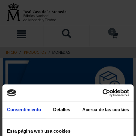
saltar
Saltar
0
al
al
contenido
men
de
navegacin
INICIO
PRODUCTOS
MONEDAS
Consentimiento
Detalles
Acerca de las cookies
Esta página web usa cookies