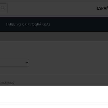
ESPA
TARJETAS CRIPTOGRÁFICAS
contrados