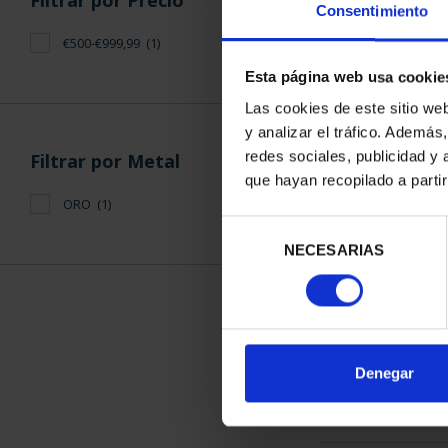
Consentimiento
€500-€999,99
(1)
Esta página web usa cookie
Las cookies de este sitio we
y analizar el tráfico. Ademá
150 AÑOS D
redes sociales, publicidad y
Filtrar por Metal
MONEDA 
que hayan recopilado a parti
645,
ORO
(1)
Selección
NECESARIAS
de
consentimiento
ORDENAR POR:
Denegar