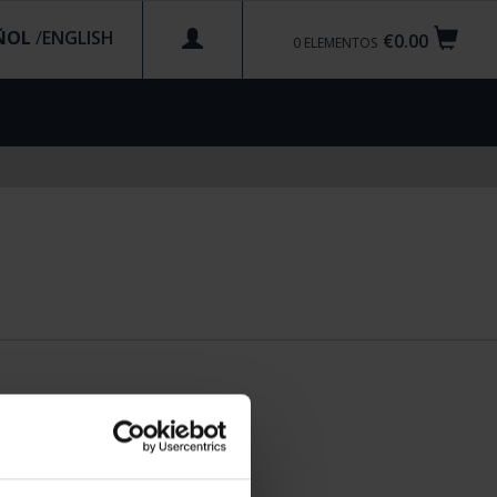
ÑOL
/
€0.00
0
ELEMENTOS