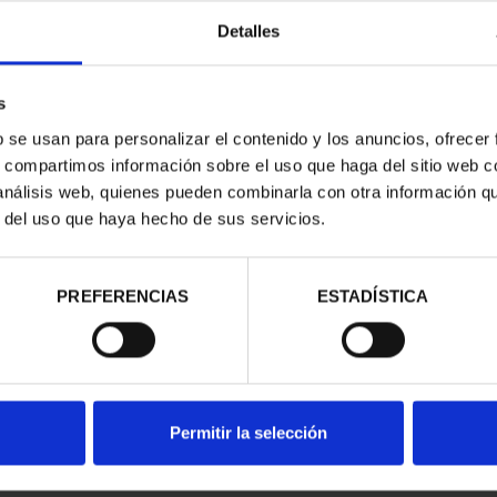
Detalles
s
b se usan para personalizar el contenido y los anuncios, ofrecer
s, compartimos información sobre el uso que haga del sitio web 
RIMONIO II -
CIUDADES PATRIMONIO III -
 análisis web, quienes pueden combinarla con otra información q
NCA
TOLEDO
00 €
73,00 €
r del uso que haya hecho de sus servicios.
PREFERENCIAS
ESTADÍSTICA
Permitir la selección