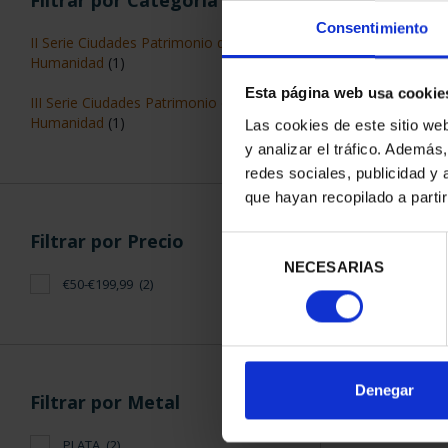
Filtrar por Categoría
Consentimiento
II Serie Ciudades Patrimonio de la
Humanidad
(1)
Esta página web usa cookie
III Serie Ciudades Patrimonio de la
Humanidad
(1)
Las cookies de este sitio we
y analizar el tráfico. Ademá
CIUDADES PAT
redes sociales, publicidad y
CUE
73,
que hayan recopilado a parti
Filtrar por Precio
Selección
NECESARIAS
de
€50-€199,99
(2)
consentimiento
ORDENAR POR:
Denegar
Filtrar por Metal
PLATA
(2)