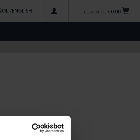
ÑOL
/
€0.00
0
ELEMENTOS