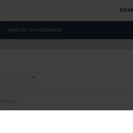
ESPA
TARJETAS CRIPTOGRÁFICAS
contrados