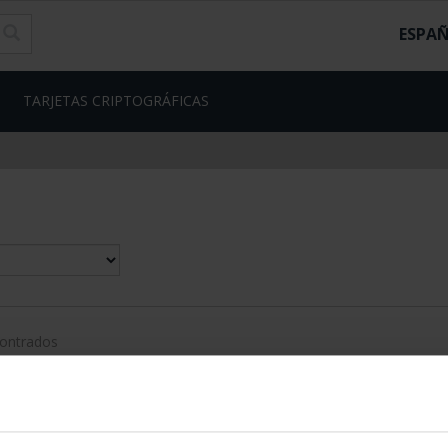
ESPA
TARJETAS CRIPTOGRÁFICAS
contrados