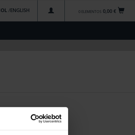
ÑOL
/
0,00 €
0
ELEMENTOS