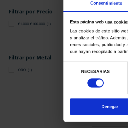
Consentimiento
Filtrar por Precio
Esta página web usa cookie
€1.000-€100.000
(1)
Las cookies de este sitio we
y analizar el tráfico. Ademá
CENTENARIO
redes sociales, publicidad y
(2023) 4
que hayan recopilado a parti
2.330
Filtrar por Metal
Selección
ORO
(1)
NECESARIAS
de
consentimiento
ORDENAR POR:
Denegar