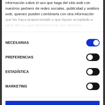
información sobre el uso que haga del sitio web con
nuestros partners de redes sociales, publicidad y análisis
50 ANIVERSARIO
MARÍA DE MAEZTU
LLEGADA A LA LUNA
(2023) 8 REALES
web, quienes pueden combinarla con otra información
(2019) ...
140,00 €
que les haya proporcionado o que hayan recopilado a
140,00 €
partir del uso que haya hecho de sus servicios.
Selección
NECESARIAS
de
consentimiento
PREFERENCIAS
ESTADÍSTICA
MARKETING
MARGARITA SALAS
PROCLAMACIÓN FELIPE
(2024) 8 REALES
VI (2024) 8 REALES