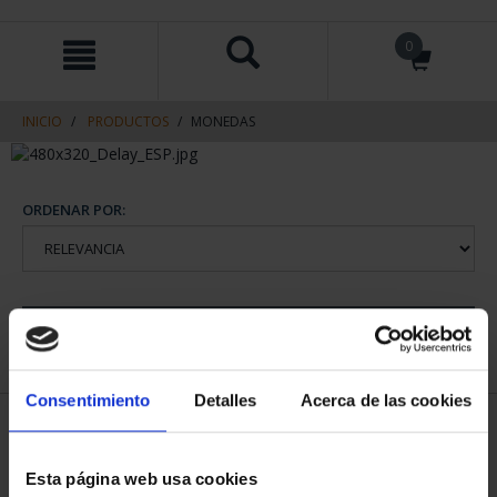
saltar
Saltar
0
al
al
contenido
men
de
navegacin
INICIO
PRODUCTOS
MONEDAS
ORDENAR POR:
REFINAR
Consentimiento
Detalles
Acerca de las cookies
1 Productos encontrados
Esta página web usa cookies