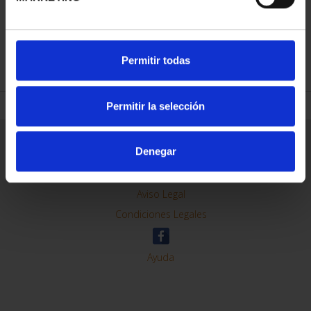
REFINAR
Permitir todas
Permitir la selección
Información General
Denegar
Contacto
Preguntas Frequentes (FAQs)
Aviso Legal
Condiciones Legales
Ayuda