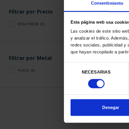
Consentimiento
Filtrar por Precio
Esta página web usa cookie
€50-€199,99
(3)
Las cookies de este sitio we
y analizar el tráfico. Ademá
275 ANIVERS
redes sociales, publicidad y
(2021)
que hayan recopilado a parti
153,
Filtrar por Metal
Selección
PLATA
(3)
NECESARIAS
de
consentimiento
ORDENAR POR:
Denegar