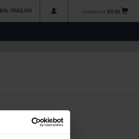
ÑOL
/
€0.00
0
ELEMENTOS