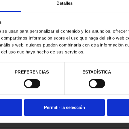
Detalles
s
b se usan para personalizar el contenido y los anuncios, ofrecer
s, compartimos información sobre el uso que haga del sitio web 
ARIO DE GOYA
275 ANIVERSARIO DE GOYA
275 
 análisis web, quienes pueden combinarla con otra información q
 PERRO
(2021) LA COMETA
r del uso que haya hecho de sus servicios.
00 €
153,00 €
PREFERENCIAS
ESTADÍSTICA
Permitir la selección