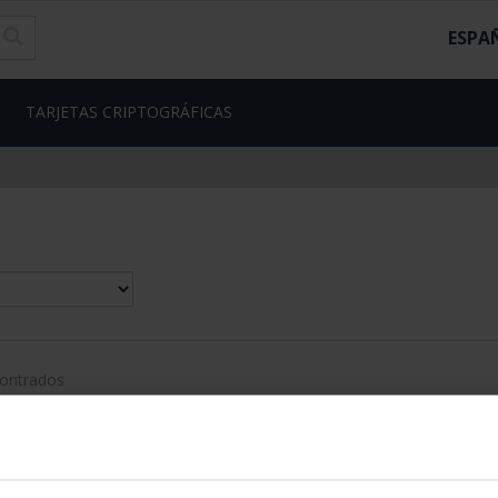
ESPA
TARJETAS CRIPTOGRÁFICAS
contrados