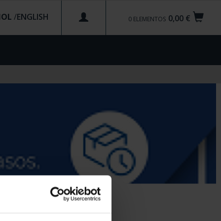
ÑOL
/
0,00 €
0
ELEMENTOS