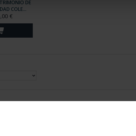
TRIMONIO DE
AD COLE...
,00 €
nes Legales
|
|
Ayuda
|