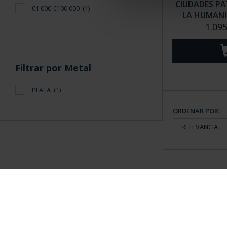
CIUDADES PA
€1.000-€100.000
(1)
LA HUMANID
1.095
Filtrar por Metal
PLATA
(1)
ORDENAR POR:
Información General
Contacto
|
Preguntas Frequentes (FAQs)
|
Aviso Legal
|
Condicio