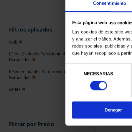
Consentimiento
Esta página web usa cookie
ORDENAR POR:
Filtros aplicados
Las cookies de este sitio we
y analizar el tráfico. Ademá
Web
redes sociales, publicidad y
que hayan recopilado a parti
I Serie Ciudades Patrimonio de la
1 Productos en
Humanidad
Selección
II Serie Ciudades Patrimonio de la
NECESARIAS
de
Humanidad
consentimiento
Series
Denegar
Filtrar por Precio