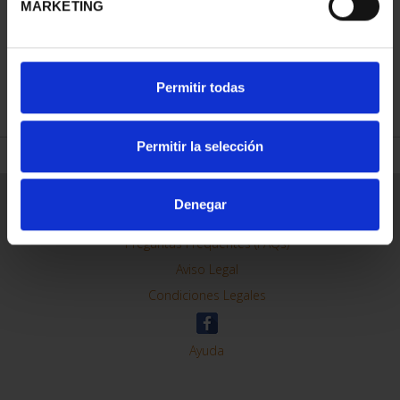
MARKETING
REFINAR
Permitir todas
Permitir la selección
Información General
Denegar
Contacto
Preguntas Frequentes (FAQs)
Aviso Legal
Condiciones Legales
Ayuda