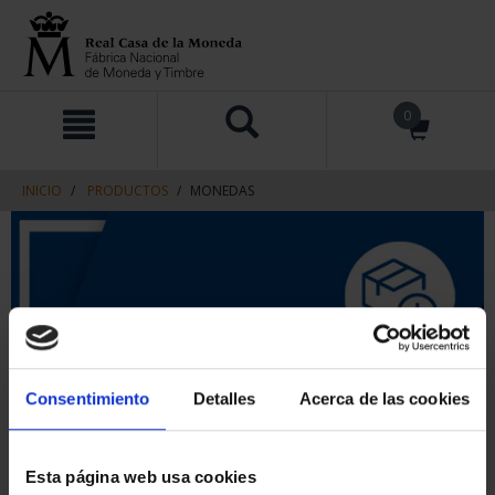
saltar
Saltar
0
al
al
contenido
men
de
navegacin
INICIO
PRODUCTOS
MONEDAS
Consentimiento
Detalles
Acerca de las cookies
Esta página web usa cookies