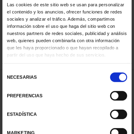
Las cookies de este sitio web se usan para personalizar
el contenido y los anuncios, ofrecer funciones de redes
sociales y analizar el tráfico. Además, compartimos
ORDENAR POR:
información sobre el uso que haga del sitio web con
nuestros partners de redes sociales, publicidad y análisis
web, quienes pueden combinarla con otra información
que les haya proporcionado o que hayan recopilado a
REFINAR
partir del uso que haya hecho de sus servicios.
Selección
NECESARIAS
de
1 Productos encontrados
consentimiento
PREFERENCIAS
ESTADÍSTICA
MARKETING