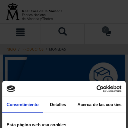
saltar
Saltar
0
al
al
contenido
men
de
navegacin
INICIO
PRODUCTOS
MONEDAS
Consentimiento
Detalles
Acerca de las cookies
Esta página web usa cookies