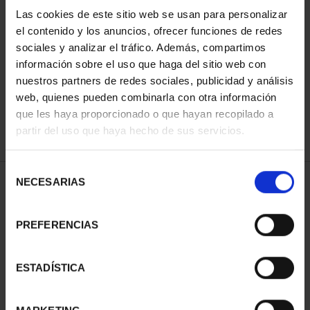
Las cookies de este sitio web se usan para personalizar
el contenido y los anuncios, ofrecer funciones de redes
ORDENAR POR:
sociales y analizar el tráfico. Además, compartimos
información sobre el uso que haga del sitio web con
nuestros partners de redes sociales, publicidad y análisis
web, quienes pueden combinarla con otra información
que les haya proporcionado o que hayan recopilado a
REFINAR
partir del uso que haya hecho de sus servicios.
Selección
NECESARIAS
de
1 Productos encontrados
consentimiento
PREFERENCIAS
ESTADÍSTICA