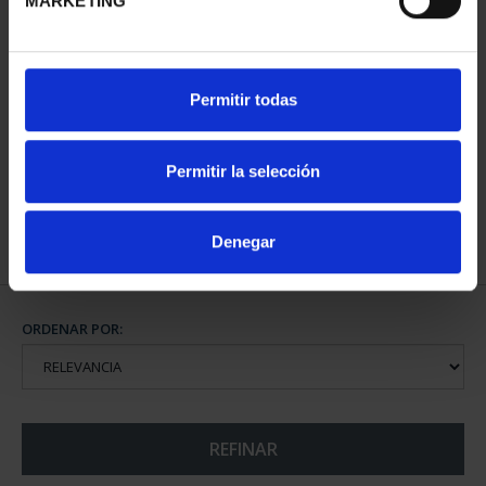
MARKETING
SUSCRIPCIÓN CIUDADES
Permitir todas
PATRIMONIO DE LA
HU...
1.095,00 €
Permitir la selección
Sólo para usuarios
registrados
Denegar
ORDENAR POR:
REFINAR