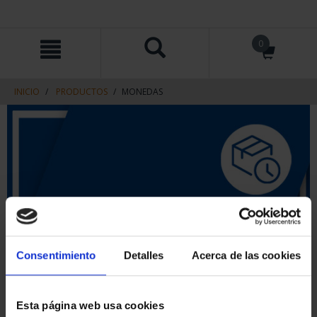
saltar
Saltar
0
al
al
contenido
men
de
navegacin
INICIO
PRODUCTOS
MONEDAS
Consentimiento
Detalles
Acerca de las cookies
Esta página web usa cookies