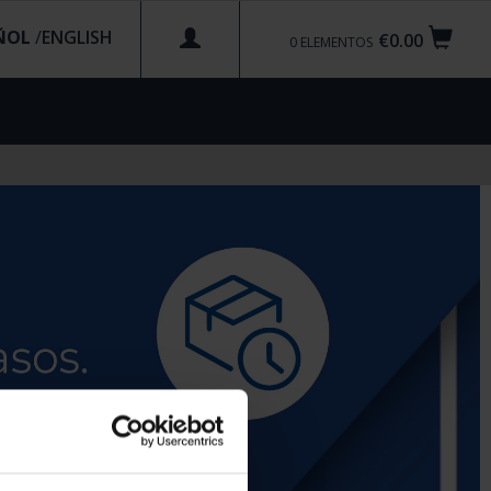
ÑOL
/
€0.00
0
ELEMENTOS