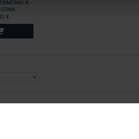
RIMONIO III -
AGONA
00 €
nes Legales
|
|
Ayuda
|