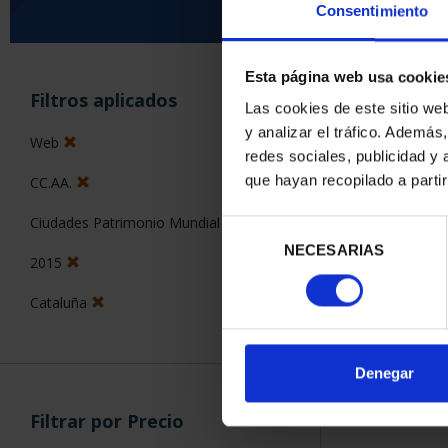
Consentimiento
Esta página web usa cookie
ORDENAR POR:
Filtros aplicados
Las cookies de este sitio we
y analizar el tráfico. Ademá
Web
redes sociales, publicidad y
que hayan recopilado a parti
CC.AA.
1 Productos en
Ciudades Patrimonio Mundial
Selección
NECESARIAS
de
2015
consentimiento
Cataluña
Denegar
Filtrar por Precio