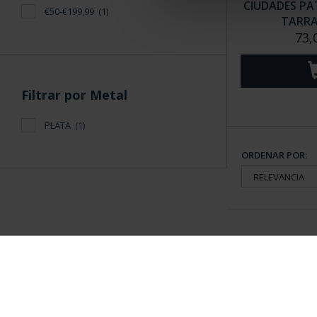
CIUDADES PAT
€50-€199,99
(1)
TARR
73,
Filtrar por Metal
PLATA
(1)
ORDENAR POR:
Información General
Contacto
|
Preguntas Frequentes (FAQs)
|
Aviso Legal
|
Condicio