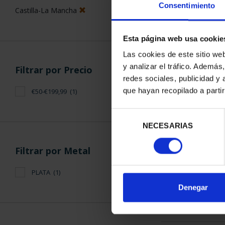
Consentimiento
Esta página web usa cookie
ORDENAR POR:
Filtros aplicados
Las cookies de este sitio we
y analizar el tráfico. Ademá
Web
redes sociales, publicidad y
que hayan recopilado a parti
CC.AA.
1 Productos en
Ciudades Patrimonio Mundial
Selección
NECESARIAS
de
III Serie Ciudades Patrimonio de la
consentimiento
Humanidad
Castilla-La Mancha
Denegar
Filtrar por Precio