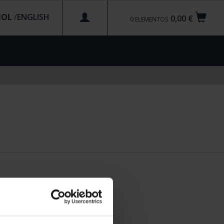
ÑOL
/
0,00 €
0
ELEMENTOS