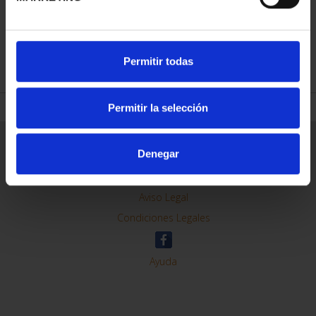
REFINAR
Permitir todas
Permitir la selección
Información General
Denegar
Contacto
Preguntas Frequentes (FAQs)
Aviso Legal
Condiciones Legales
Ayuda