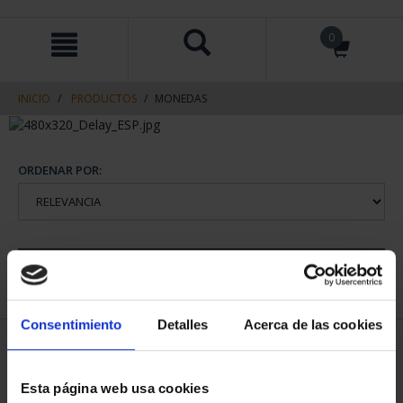
saltar
Saltar
0
al
al
contenido
men
de
navegacin
INICIO
PRODUCTOS
MONEDAS
ORDENAR POR:
REFINAR
Consentimiento
Detalles
Acerca de las cookies
1 Productos encontrados
Esta página web usa cookies