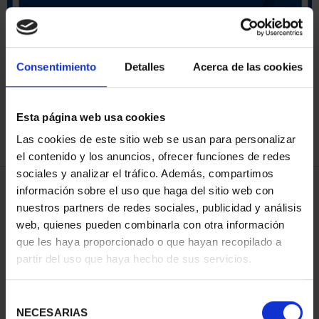
ORDENAR POR:
Consentimiento
Detalles
Acerca de las cookies
Esta página web usa cookies
REFINAR
Las cookies de este sitio web se usan para personalizar
el contenido y los anuncios, ofrecer funciones de redes
sociales y analizar el tráfico. Además, compartimos
3 Productos encontrados
información sobre el uso que haga del sitio web con
nuestros partners de redes sociales, publicidad y análisis
web, quienes pueden combinarla con otra información
que les haya proporcionado o que hayan recopilado a
partir del uso que haya hecho de sus servicios.
Selección
NECESARIAS
de