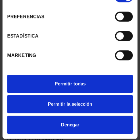
consentimiento
PREFERENCIAS
CIUDADES PATRIMONIO
CIUDADES PATRIMONIO
- ÁVILA
II - SALAMANCA
ESTADÍSTICA
73,00 €
73,00 €
MARKETING
Permitir todas
Permitir la selección
Denegar
CIUDADES PATRIMONIO