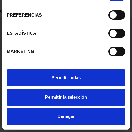
consentimiento
0 Productos encontrados
PREFERENCIAS
Información General
Contacto
ESTADÍSTICA
Preguntas Frequentes (FAQs)
Aviso Legal
MARKETING
Condiciones Legales
Ayuda
Permitir todas
Permitir la selección
Denegar