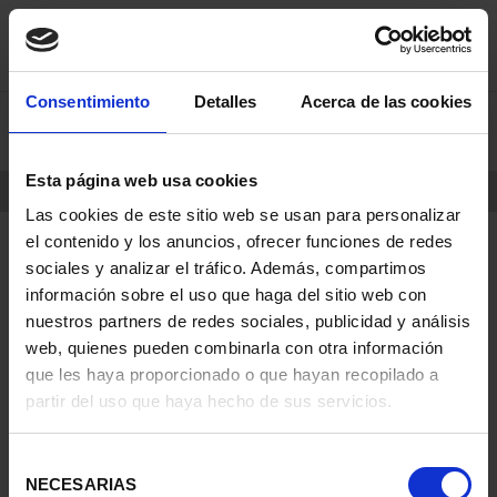
saltar
Saltar
Consentimiento
Detalles
Acerca de las cookies
0
al
al
contenido
men
de
Esta página web usa cookies
navegacin
INICIO
PRODUCTOS
MONEDAS
Las cookies de este sitio web se usan para personalizar
el contenido y los anuncios, ofrecer funciones de redes
sociales y analizar el tráfico. Además, compartimos
información sobre el uso que haga del sitio web con
nuestros partners de redes sociales, publicidad y análisis
web, quienes pueden combinarla con otra información
que les haya proporcionado o que hayan recopilado a
partir del uso que haya hecho de sus servicios.
Selección
NECESARIAS
de