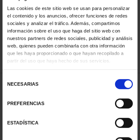
Las cookies de este sitio web se usan para personalizar
el contenido y los anuncios, ofrecer funciones de redes
ORDENAR POR:
sociales y analizar el tráfico. Además, compartimos
información sobre el uso que haga del sitio web con
nuestros partners de redes sociales, publicidad y análisis
web, quienes pueden combinarla con otra información
que les haya proporcionado o que hayan recopilado a
REFINAR
partir del uso que haya hecho de sus servicios.
Selección
2 Productos encontrados
NECESARIAS
de
consentimiento
PREFERENCIAS
ESTADÍSTICA