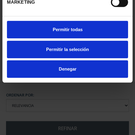
MARKETING
XIII SERIE
XIII SERIE
Permitir todas
IBEROAMERICANA -
IBEROAMERICANA
MONEDA ESPA...
"CAPITALES"
73,00 €
595,00 €
Permitir la selección
Denegar
ORDENAR POR:
REFINAR