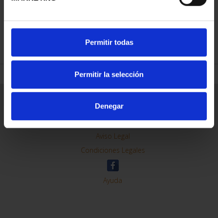
REFINAR
Permitir todas
Permitir la selección
Información General
Denegar
Contacto
Preguntas Frequentes (FAQs)
Aviso Legal
Condiciones Legales
Ayuda