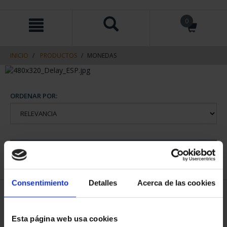
saltar
Saltar
0
al
al
contenido
men
de
navegacin
INICIO
PRODUCTOS
MONEDAS
ORDENAR POR:
REFINAR
Consentimiento
Detalles
Acerca de las cookies
1 Productos encontrados
Esta página web usa cookies