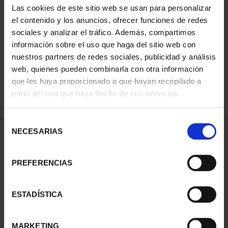
Las cookies de este sitio web se usan para personalizar
el contenido y los anuncios, ofrecer funciones de redes
sociales y analizar el tráfico. Además, compartimos
ORDENAR POR:
información sobre el uso que haga del sitio web con
nuestros partners de redes sociales, publicidad y análisis
web, quienes pueden combinarla con otra información
que les haya proporcionado o que hayan recopilado a
REFINAR
partir del uso que haya hecho de sus servicios.
Selección
NECESARIAS
de
1 Productos encontrados
consentimiento
PREFERENCIAS
ESTADÍSTICA
MARKETING