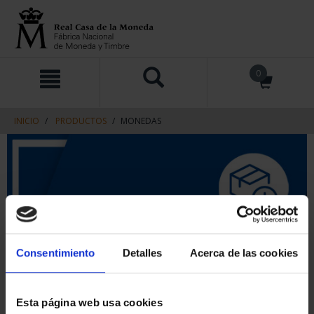
saltar
Saltar
0
al
al
contenido
men
de
navegacin
INICIO
PRODUCTOS
MONEDAS
Consentimiento
Detalles
Acerca de las cookies
Esta página web usa cookies