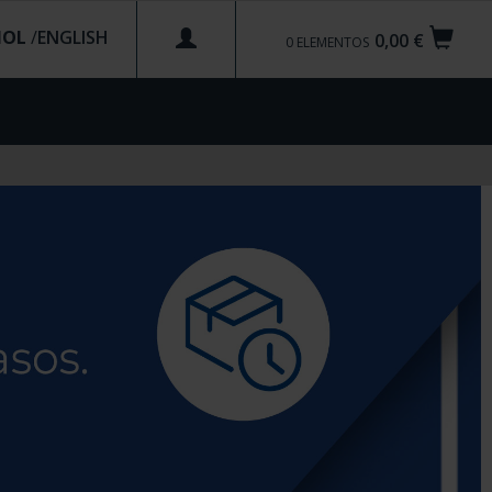
ÑOL
/
0,00 €
0
ELEMENTOS