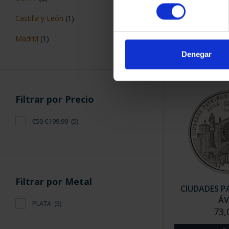
CIUDADES P
consentimiento
CÁC
Castilla y León
(1)
73,
Madrid
(1)
Denegar
Filtrar por Precio
€50-€199,99
(5)
Filtrar por Metal
CIUDADES P
ÁV
PLATA
(5)
73,