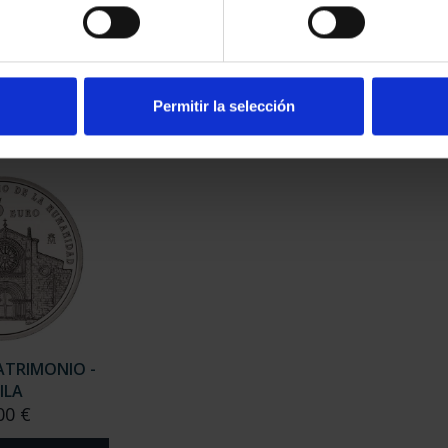
ATRIMONIO -
CIUDADES PATRIMONIO -
CIU
ERES
ALCALÁ DE HENARES
00 €
73,00 €
Permitir la selección
ATRIMONIO -
ILA
00 €