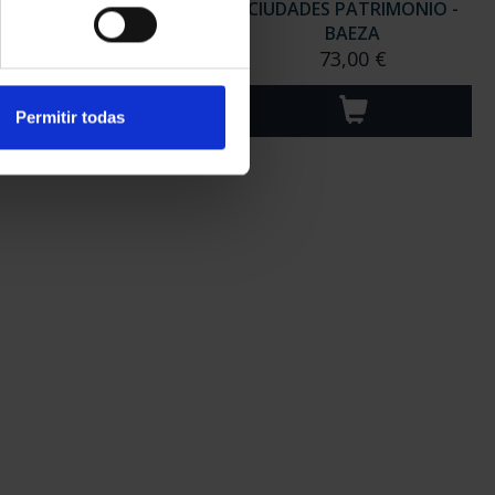
DADES PATRIMONIO -
CIUDADES PATRIMONIO -
CÓRDOBA
BAEZA
73,00 €
73,00 €
Permitir todas