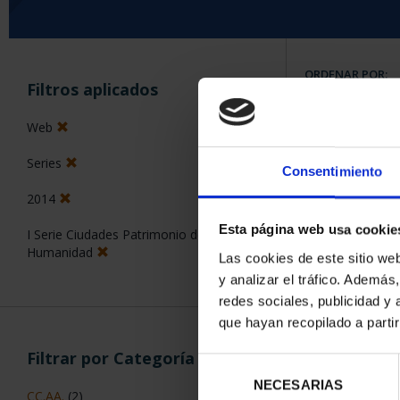
ORDENAR POR:
Filtros aplicados
Web
Series
Consentimiento
5 Productos en
2014
Esta página web usa cookie
I Serie Ciudades Patrimonio de la
Humanidad
Las cookies de este sitio we
y analizar el tráfico. Ademá
redes sociales, publicidad y
que hayan recopilado a parti
Filtrar por Categoría
Selección
NECESARIAS
de
CC.AA.
(2)