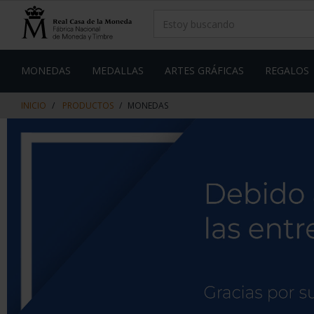
saltar
Saltar
al
al
contenido
men
de
navegacin
MONEDAS
MEDALLAS
ARTES GRÁFICAS
REGALOS
INICIO
PRODUCTOS
MONEDAS