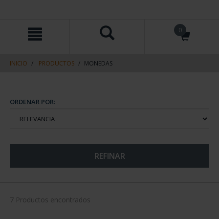
saltar
Saltar
0
al
al
contenido
men
de
navegacin
INICIO
PRODUCTOS
MONEDAS
ORDENAR POR:
REFINAR
7 Productos encontrados