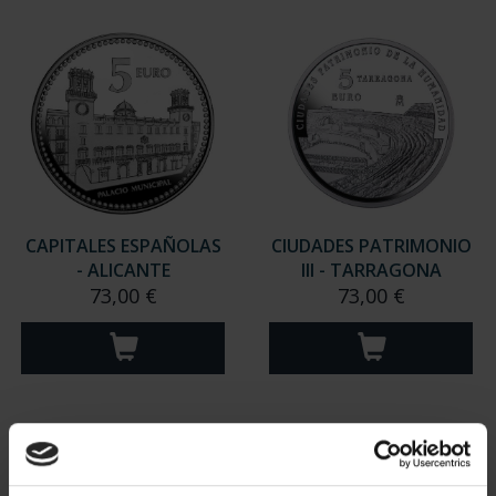
CAPITALES ESPAÑOLAS
CIUDADES PATRIMONIO
- ALICANTE
III - TARRAGONA
73,00 €
73,00 €