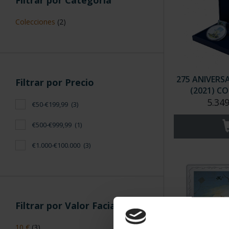
Filtrar por Categoría
Colecciones
(2)
275 ANIVERS
Filtrar por Precio
(2021) CO
5.349
€50-€199,99
(3)
€500-€999,99
(1)
€1.000-€100.000
(3)
Filtrar por Valor Facial
10 €
(3)