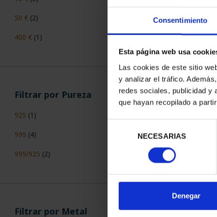
50 €
(2)
Consentimiento
275 ANIVERS
400 €
(1)
(2021) 
Esta página web usa cookie
153
Las cookies de este sitio we
y analizar el tráfico. Ademá
redes sociales, publicidad y
Filtrar por Pureza
que hayan recopilado a parti
925
(1)
Selección
999
(4)
ORDENAR POR:
NECESARIAS
de
consentimiento
999/925
(2)
Denegar
Filtrar por Metal