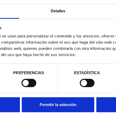
Detalles
ARIO DE GOYA
275 ANIVERSARIO DE GOYA
275 
LA COMETA
(2021) QUITASOL
M
s
,00 €
153,00 €
b se usan para personalizar el contenido y los anuncios, ofrecer
s, compartimos información sobre el uso que haga del sitio web 
 análisis web, quienes pueden combinarla con otra información q
r del uso que haya hecho de sus servicios.
PREFERENCIAS
ESTADÍSTICA
Permitir la selección