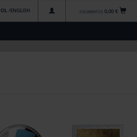
ÑOL
/
0,00 €
0
ELEMENTOS