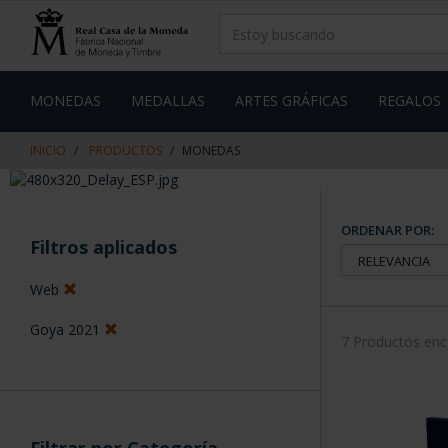
saltar
Saltar
al
al
contenido
men
de
navegacin
MONEDAS
MEDALLAS
ARTES GRÁFICAS
REGALOS
INICIO
PRODUCTOS
MONEDAS
ORDENAR POR:
Filtros aplicados
Web
Goya 2021
7 Productos en