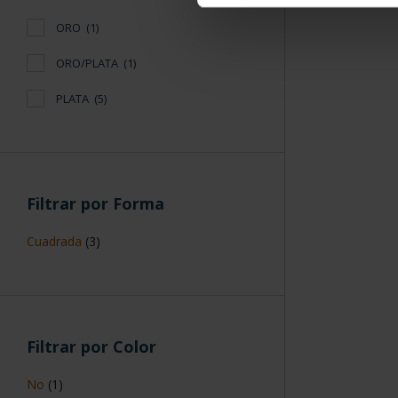
ORO
(1)
ORO/PLATA
(1)
PLATA
(5)
Filtrar por Forma
Cuadrada
(3)
Filtrar por Color
No
(1)