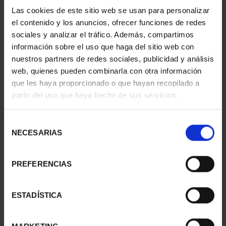
Las cookies de este sitio web se usan para personalizar
el contenido y los anuncios, ofrecer funciones de redes
ORDENAR POR:
sociales y analizar el tráfico. Además, compartimos
información sobre el uso que haga del sitio web con
nuestros partners de redes sociales, publicidad y análisis
web, quienes pueden combinarla con otra información
que les haya proporcionado o que hayan recopilado a
REFINAR
partir del uso que haya hecho de sus servicios.
Selección
NECESARIAS
de
2 Productos encontrados
consentimiento
PREFERENCIAS
ESTADÍSTICA