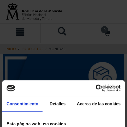
saltar
Saltar
0
al
al
contenido
men
de
navegacin
INICIO
PRODUCTOS
MONEDAS
Consentimiento
Detalles
Acerca de las cookies
Esta página web usa cookies