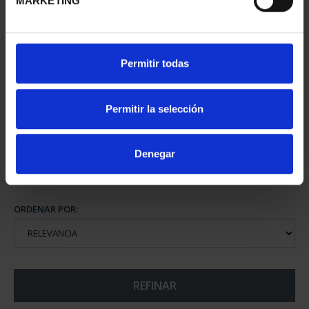
MARKETING
CIUDADES PATRIMONIO
SUSCRIPCIÓN CIUDADES
Permitir todas
III - SEGOVIA
PATRIMONIO DE LA
73,00 €
HU...
1.095,00 €
Permitir la selección
Sólo para usuarios
registrados
Denegar
ORDENAR POR:
REFINAR