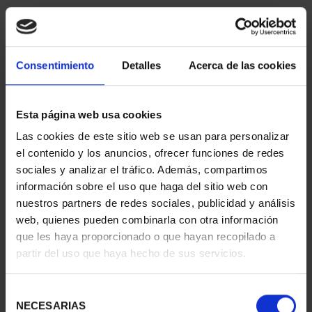
Consentimiento
Detalles
Acerca de las cookies
Esta página web usa cookies
Las cookies de este sitio web se usan para personalizar
CIUDADES PATRIMONIO
CIUDADES PATRIMONIO
el contenido y los anuncios, ofrecer funciones de redes
III - TARRAGONA
III - SEGOVIA
sociales y analizar el tráfico. Además, compartimos
73,00 €
73,00 €
información sobre el uso que haga del sitio web con
nuestros partners de redes sociales, publicidad y análisis
web, quienes pueden combinarla con otra información
que les haya proporcionado o que hayan recopilado a
partir del uso que haya hecho de sus servicios.
Selección
NECESARIAS
de