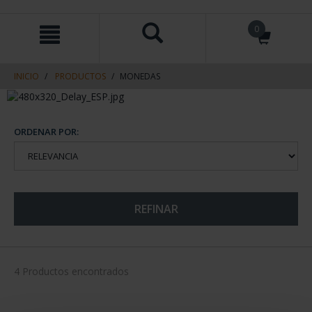
saltar
Saltar
0
al
al
contenido
men
de
navegacin
INICIO
PRODUCTOS
MONEDAS
ORDENAR POR:
REFINAR
4 Productos encontrados