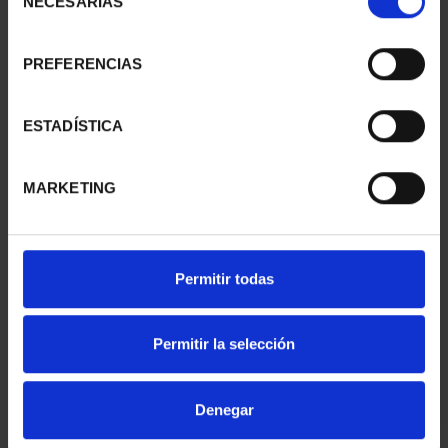
NECESARIAS
de
consentimiento
PREFERENCIAS
2 EURO PROOF
EUROSET 2023
PATRIMONIO MUNDIAL
26,00 €
2023 CÁC...
ESTADÍSTICA
23,00 €
MARKETING
Permitir todas
Permitir la selección
Denegar