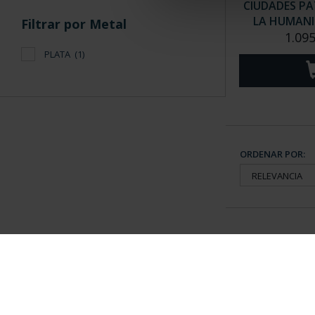
CIUDADES PA
LA HUMANID
Filtrar por Metal
1.095
PLATA
(1)
ORDENAR POR:
Información General
Contacto
|
Preguntas Frequentes (FAQs)
|
Aviso Legal
|
Condicio