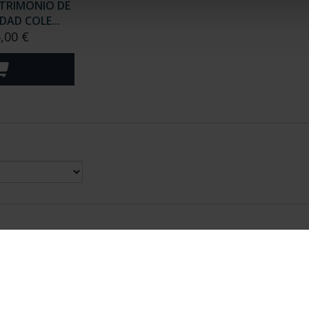
TRIMONIO DE
AD COLE...
,00 €
nes Legales
|
|
Ayuda
|