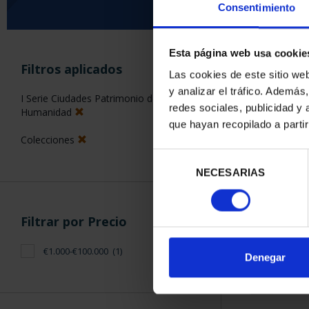
Consentimiento
Esta página web usa cookie
ORDENAR POR:
Filtros aplicados
Las cookies de este sitio we
y analizar el tráfico. Ademá
I Serie Ciudades Patrimonio de la
redes sociales, publicidad y
Humanidad
que hayan recopilado a parti
1 Productos en
Colecciones
Selección
NECESARIAS
de
consentimiento
Filtrar por Precio
€1.000-€100.000
(1)
Denegar