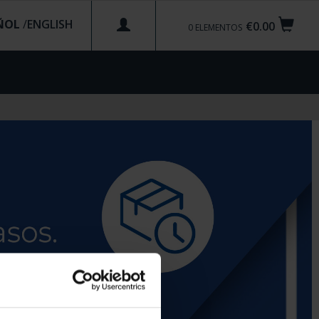
ÑOL
/
€0.00
0
ELEMENTOS