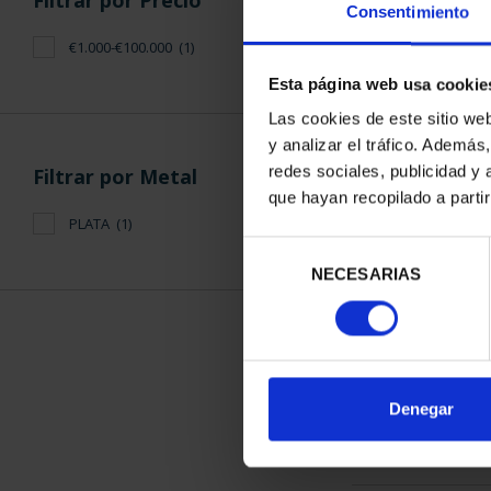
Filtrar por Precio
Consentimiento
€1.000-€100.000
(1)
Esta página web usa cookie
Las cookies de este sitio we
y analizar el tráfico. Ademá
CAPITALES D
redes sociales, publicidad y
Filtrar por Metal
COLECCION 
que hayan recopilado a parti
3.796
PLATA
(1)
Selección
NECESARIAS
de
consentimiento
ORDENAR POR:
Denegar