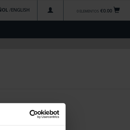
ÑOL
/
€0.00
0
ELEMENTOS