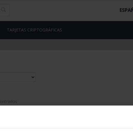
ESPA
TARJETAS CRIPTOGRÁFICAS
contrados