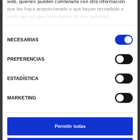
web, quienes pueden combinarla con otra información
PATRIMONIO
CIUDADES PATRIMONIO
que les haya proporcionado o que hayan recopilado a
NACIONAL II - PALACIO
- ALCALÁ DE HENARES
partir del uso que haya hecho de sus servicios.
REAL DE...
73,00 €
73,00 €
Selección
NECESARIAS
de
consentimiento
PREFERENCIAS
ESTADÍSTICA
MARKETING
SUSCRIPCIÓN
SUSCRIPCIÓN
Permitir todas
CAPITALES DE
CAPITALES DE
PROVINCIA 1
PROVINCIA 2