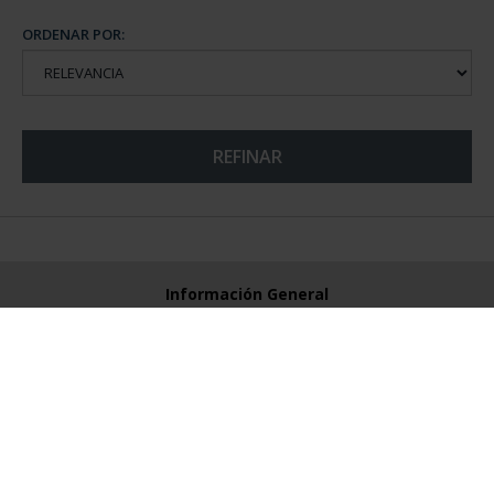
ORDENAR POR:
REFINAR
Información General
Contacto
Preguntas Frequentes (FAQs)
Aviso Legal
Condiciones Legales
Ayuda