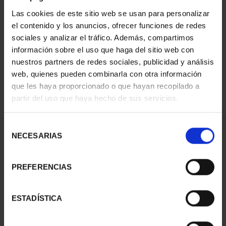
Las cookies de este sitio web se usan para personalizar
el contenido y los anuncios, ofrecer funciones de redes
ORDENAR POR:
sociales y analizar el tráfico. Además, compartimos
información sobre el uso que haga del sitio web con
nuestros partners de redes sociales, publicidad y análisis
web, quienes pueden combinarla con otra información
que les haya proporcionado o que hayan recopilado a
REFINAR
partir del uso que haya hecho de sus servicios.
Selección
1 Productos encontrados
NECESARIAS
de
consentimiento
PREFERENCIAS
ESTADÍSTICA