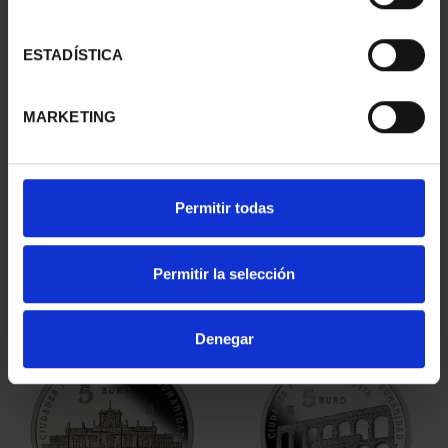
ESTADÍSTICA
MARKETING
CAPITALES ESPAÑOLAS
CIUDADES PATRIMONIO
- ZAMORA
- ÁVILA
Permitir todas
73,00 €
73,00 €
Permitir la selección
Denegar