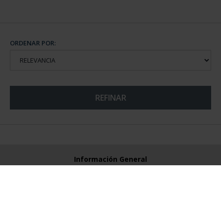
ORDENAR POR:
REFINAR
Información General
Contacto
Preguntas Frequentes (FAQs)
Aviso Legal
Condiciones Legales