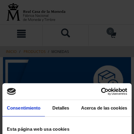
saltar
Saltar
0
al
al
contenido
men
de
navegacin
INICIO
PRODUCTOS
MONEDAS
Consentimiento
Detalles
Acerca de las cookies
Esta página web usa cookies