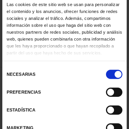
Las cookies de este sitio web se usan para personalizar
el contenido y los anuncios, ofrecer funciones de redes
sociales y analizar el tráfico. Además, compartimos
ORDENAR POR:
información sobre el uso que haga del sitio web con
nuestros partners de redes sociales, publicidad y análisis
web, quienes pueden combinarla con otra información
que les haya proporcionado o que hayan recopilado a
REFINAR
partir del uso que haya hecho de sus servicios.
Selección
NECESARIAS
de
1 Productos encontrados
consentimiento
PREFERENCIAS
ESTADÍSTICA
MARKETING